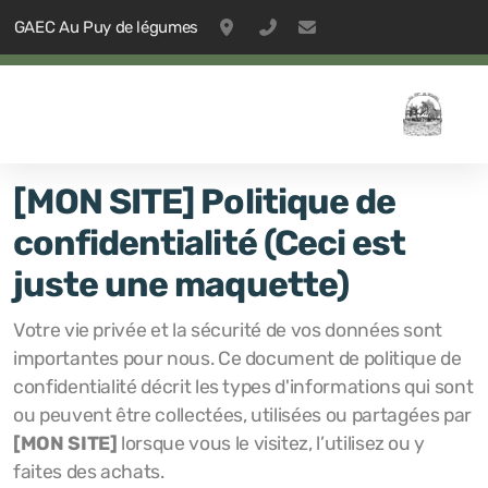
GAEC Au Puy de légumes
53 rue du 8 mai 1945, 42610, Sai
09 53 24 52 41
contact@aupuydelegu
[MON SITE]
Politique de
confidentialité (Ceci est
juste une maquette)
Votre vie privée et la sécurité de vos données sont
Les jardiniers-maraîchers
importantes pour nous. Ce document de politique de
confidentialité décrit les types d'informations qui sont
La ferme Pierre-Jeanne
ou peuvent être collectées, utilisées ou partagées par
[MON SITE]
lorsque vous le visitez, l’utilisez ou y
faites des achats.