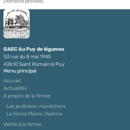
[Adresse postale].
GAEC Au Puy de légumes
53 rue du 8 mai 1945
42610 Saint Romain le Puy
Menu principal
Accueil
Actualités
A propos de la ferme
Les jardiniers-maraîchers
La ferme Pierre-Jeanne
Vente à la ferme