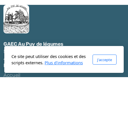
GAEC Au Puy de légumes
53 rue du 8 mai 1945
Ce site peut utiliser des cookies et des
42610 Saint Romain le Puy
J'accepte
scripts externes.
Plus d'informations
Menu principal
Accueil
Actualités
A propos de la ferme
Les jardiniers-maraîchers
La ferme Pierre-Jeanne
Vente à la ferme
Les paniers