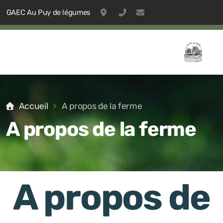
GAEC Au Puy de légumes
53 rue du 8 mai 1945, 42610, Sai
09 53 24 52 41
contact@aupuydelegu
Accueil
A propos de la ferme
A propos de la ferme
Les jardiniers-maraîchers
A propos de
La ferme Pierre-Jeanne