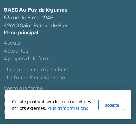
GAEC Au Puy de légumes
53 rue du 8 mai 1945
42610 Saint Romain le Puy
Menu principal
Accueil
Actualités
A propos de la ferme
Les jardiniers-maraîchers
La ferme Pierre-Jeanne
Vente à la ferme
Les paniers
Ce site peut utiliser des cookies et des
En image...
J'accepte
scripts externes.
Plus d'informations
Contact
Légal