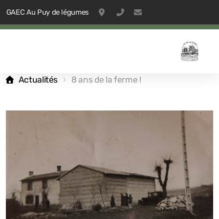
GAEC Au Puy de légumes
53 rue du 8 mai 1945, 42610, Sai
09 53 24 52 41
contact@aupuydelegu
Actualités
8 ans de la ferme !
Les jardiniers-maraîchers
La ferme Pierre-Jeanne